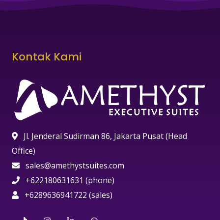
Kontak Kami
Jl. Jenderal Sudirman 86, Jakarta Pusat (Head
Office)
sales@amethystsuites.com
+622180631631 (phone)
+6289636941722 (sales)