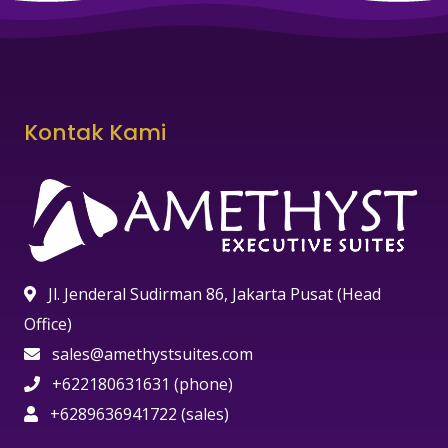
Kontak Kami
Jl. Jenderal Sudirman 86, Jakarta Pusat (Head
Office)
sales@amethystsuites.com
+622180631631 (phone)
+6289636941722 (sales)