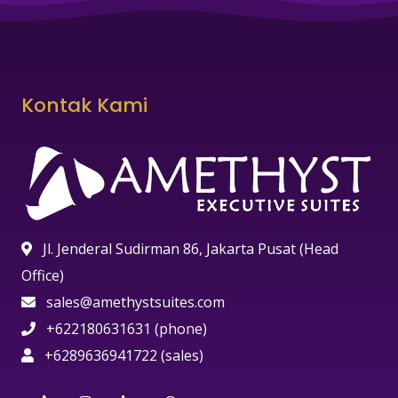
Kontak Kami
Jl. Jenderal Sudirman 86, Jakarta Pusat (Head
Office)
sales@amethystsuites.com
+622180631631 (phone)
+6289636941722 (sales)